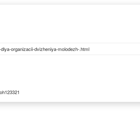
-dlya-organizacii-dvizheniya-molodezh-.html
coh123321