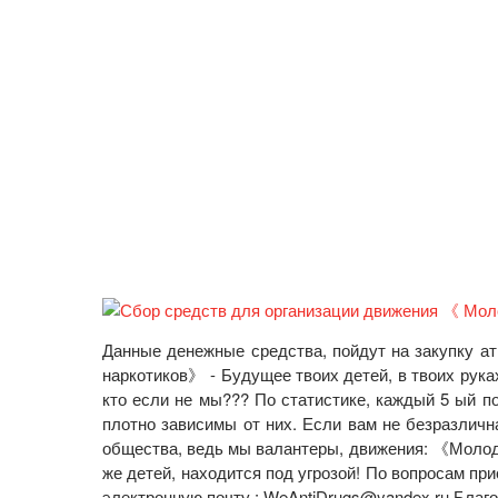
Данные денежные средства, пойдут на закупку а
наркотиков》 - Будущее твоих детей, в твоих рука
кто если не мы??? По статистике, каждый 5 ый по
плотно зависимы от них. Если вам не безразличн
общества, ведь мы валантеры, движения: 《Молод
же детей, находится под угрозой! По вопросам пр
электронную почту : WeAntiDrugs@yandex.ru Благ