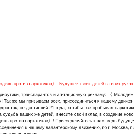
трибутики, транспарантов и агитационную рекламу: 《 Молодеж
х! Так же мы призываем всех, присоединиться к нашему движен
дросток, не достигший 21 года, хотябы раз пробывал наркотик
а судьба ваших же детей, внесите свой вклад в создание ново
ежь против наркотиков》! Присоеденяйтесь к нам, ведь будущ
исоединения к нашему валантерскому движению, по г. Москва, п
одарю за внимание.