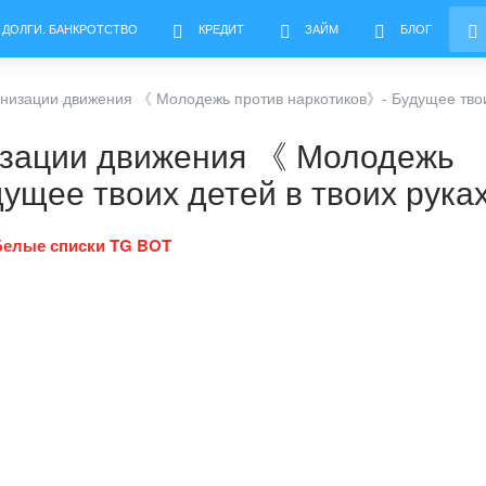
 ДОЛГИ. БАНКРОТСТВО
КРЕДИТ
ЗАЙМ
БЛОГ
анизации движения 《 Молодежь против наркотиков》- Будущее твоих
изации движения 《 Молодежь
ущее твоих детей в твоих рука
Белые списки TG BOT