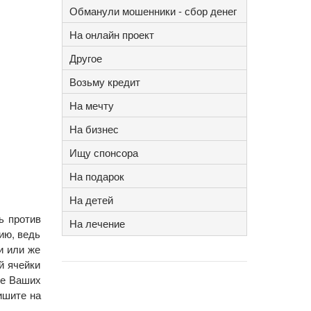
Обманули мошенники - сбор денег
На онлайн проект
Другое
Возьму кредит
На мечту
На бизнес
Ищу спонсора
На подарок
На детей
ь против
На лечение
ию, ведь
и или же
й ячейки
ее Ваших
ишите на