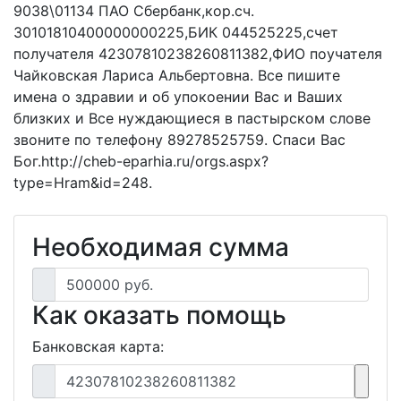
9038\01134 ПАО Сбербанк,кор.сч.
30101810400000000225,БИК 044525225,счет
получателя 42307810238260811382,ФИО поучателя
Чайковская Лариса Альбертовна. Все пишите
имена о здравии и об упокоении Вас и Ваших
близких и Все нуждающиеся в пастырском слове
звоните по телефону 89278525759. Спаси Вас
Бог.http://cheb-eparhia.ru/orgs.aspx?
type=Hram&id=248.
Необходимая сумма
500000 руб.
Как оказать помощь
Банковская карта:
42307810238260811382