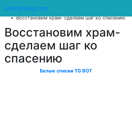
Сбор денег
/
sbordeneg.com
Оказать помощь
/
Восстановим храм- сделаем шаг ко спасению
Восстановим храм-
сделаем шаг ко
спасению
Белые списки TG BOT