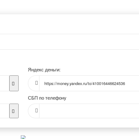
Яндекс деньги:
https://money.yandex.ru/to/410016446624536
СБП по телефону