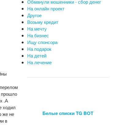
Обманули мошенники - сбор денег
На онлайн проект
Другое
Возьму кредит
На мечту
На бизнес
Ищу спонсора
На подарок
На детей
На лечение
йны
 перелом
и прошло
х .А
не ходил
Белые списки TG BOT
о же не
ми в