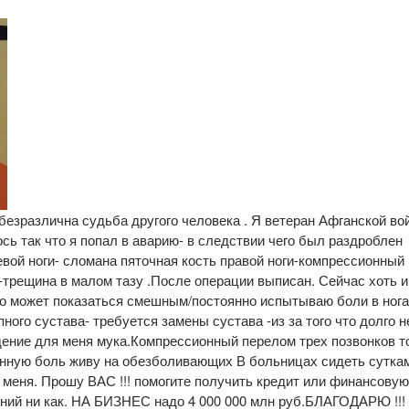
безразлична судьба другого человека . Я ветеран Афганской во
 так что я попал в аварию- в следствии чего был раздроблен
левой ноги- сломана пяточная кость правой ноги-компрессионный
-трещина в малом тазу .После операции выписан. Сейчас хоть 
то может показаться смешным/постоянно испытываю боли в нога
пного сустава- требуется замены сустава -из за того что долго 
дение для меня мука.Компрессионный перелом трех позвонков т
нную боль живу на обезболивающих В больницах сидеть сутка
я меня. Прошу ВАС !!! помогите получить кредит или финансовую
ений ни как. НА БИЗНЕС надо 4 000 000 млн руб.БЛАГОДАРЮ !!!