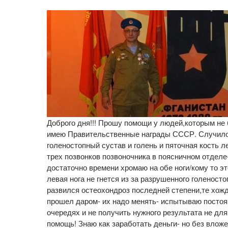
Доброго дня!!! Прошу помощи у людей,которым не 
имею Правительственные награды СССР. Случилось
голеностопный сустав и голень и пяточная кость 
трех позвонков позвоночника в поясничном отделе
достаточно времени хромаю на обе ноги/кому то э
левая нога не гнется из за разрушенного голеносто
развился остеохондроз последней степени,те хож
прошел даром- их надо менять- испытываю постоя
очередях и не получить нужного результата не дл
помощь! Знаю как заработать деньги- но без влож