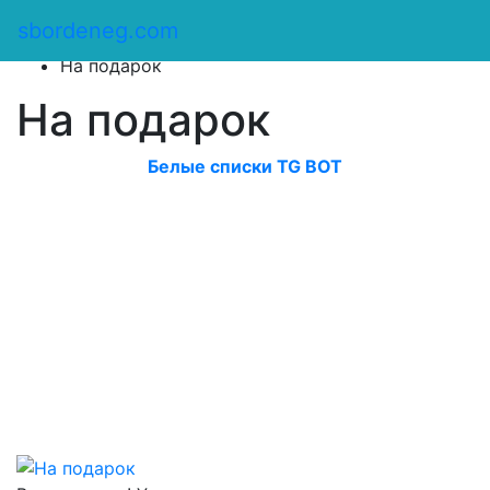
Сбор денег
/
sbordeneg.com
Оказать помощь
/
На подарок
На подарок
Белые списки TG BOT