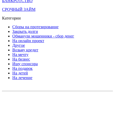
БАНКРОТСТВО
СРОЧНЫЙ ЗАЙМ
Категории
Сборы на протезирование
Закрыть долги
Обманули мошенники - сбор денег
На онлайн проект
Другое
Возьму кредит
На мечту
На бизнес
Ищу спонсора
На подарок
На детей
На лечение