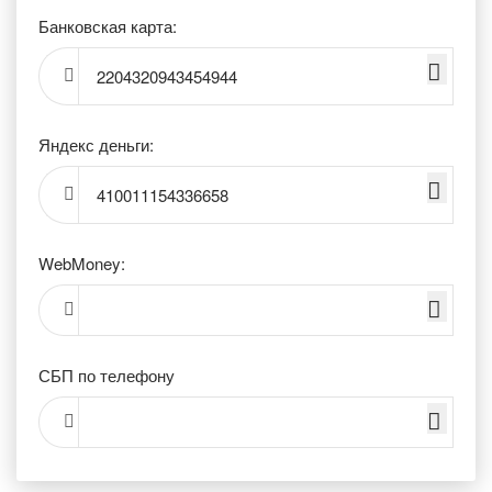
Банковская карта:
2204320943454944
Яндекс деньги:
410011154336658
WebMoney:
СБП по телефону