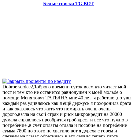
Белые списки TG BOT
Dobroe serdce2Доброго времени суток всем кто читает мой
пост и тем кто не останется равнодушен к моей мольбе о
помощи Меня зовут ТАТЬЯНА мне 40 лет ,я работаю ,но увы
каждый раз удивляюсь как я ещё держусь я похоронила брата
и как оказалось что жить что помирать очень очень
дорого,взяла на свой страх и риск микрокредит на 20000
думала справлюсь преобритая гроб,крест и все что нужно в
погребение ,в счёт оплаты отдала и пособие на погребение
сумма 7800,но этого не хватило вот я дуреха с горем и
слезами на глазах обратилась в это сервис теперь карту