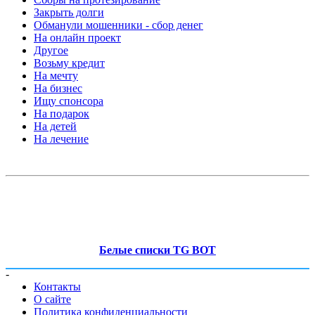
Закрыть долги
Обманули мошенники - сбор денег
На онлайн проект
Другое
Возьму кредит
На мечту
На бизнес
Ищу спонсора
На подарок
На детей
На лечение
Белые списки TG BOT
-
Контакты
О сайте
Политика конфиденциальности