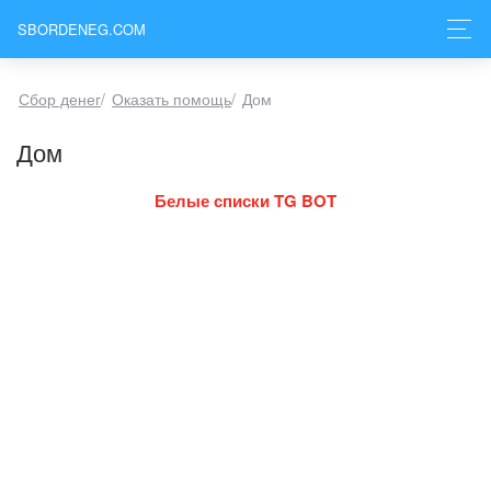
SBORDENEG.COM
Сбор денег
/
Оказать помощь
/
Дом
Дом
Белые списки TG BOT