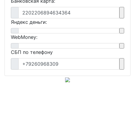
Банковская карта:
2202206894634364
Яндекс деньги:
WebMoney:
СБП по телефону
+79260968309