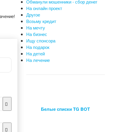
Обманули мошенники - сбор денег
На онлайн проект
Другое
ачение!
Возьму кредит
На мечту
На бизнес
Ищу спонсора
На подарок
На детей
На лечение
Белые списки TG BOT