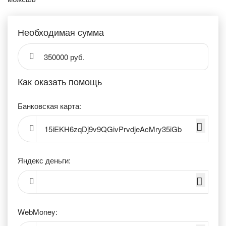
Необходимая сумма
350000 руб.
Как оказать помощь
Банковская карта:
15iEKH6zqDj9v9QGivPrvdjeAcMry35iGb
Яндекс деньги:
WebMoney: