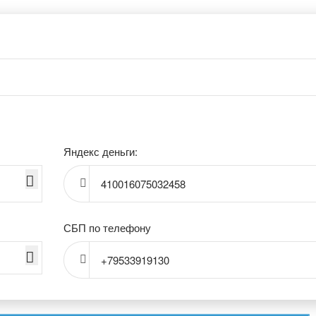
Яндекс деньги:
410016075032458
СБП по телефону
+79533919130