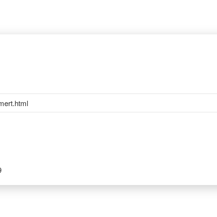
mert.html
9