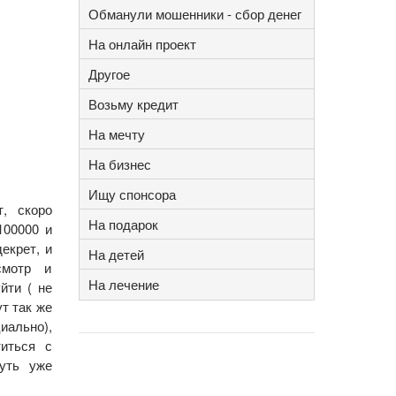
Обманули мошенники - сбор денег
На онлайн проект
Другое
Возьму кредит
На мечту
На бизнес
Ищу спонсора
т, скоро
На подарок
100000 и
екрет, и
На детей
смотр и
На лечение
йти ( не
ут так же
иально),
титься с
уть уже