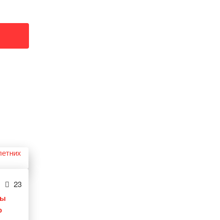
23
ты
о