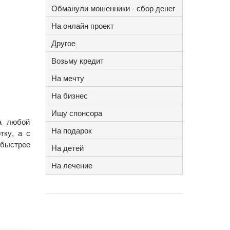
Обманули мошенники - сбор денег
На онлайн проект
Другое
Возьму кредит
На мечту
На бизнес
Ищу спонсора
на любой
На подарок
тку, а с
обыстрее
На детей
На лечение