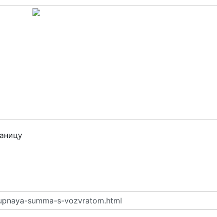
раницу
rupnaya-summa-s-vozvratom.html