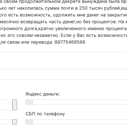
. В своём продолжительном декрете вынуждена была бр
ько лет накопилась сумма почти в 250 тысяч рублей,ещ
ого есть возможность, одолжить мне денег на закрыти
месячно возвращать часть денег,но без процентов. На 
огромного долга,кратно увеличенного именно процента
о это совсем незаметно. Если у Вас есть возможност
для связи или перевода :89775469566
Яндекс деньги:
СБП по телефону