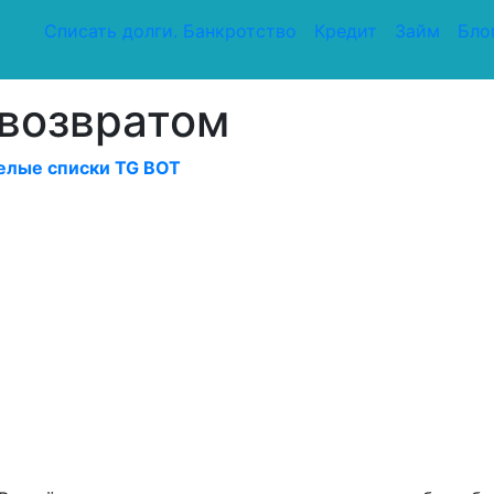
Списать долги. Банкротство
Кредит
Займ
Бло
 возвратом
елые списки TG BOT