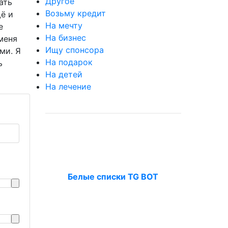
Другое
ать
Возьму кредит
ё и
На мечту
е
На бизнес
меня
Ищу спонсора
ми. Я
На подарок
ь
На детей
На лечение
Белые списки TG BOT