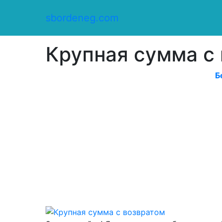
Сбор денег
/
sbordeneg.com
Оказать помощь
/
Крупная сумма с возвратом
Крупная сумма с
Б