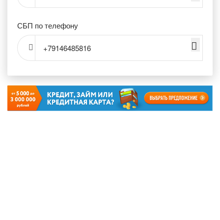
СБП по телефону
+79146485816