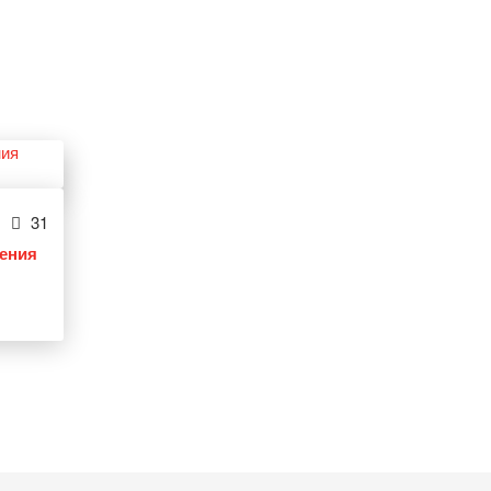
31
ления