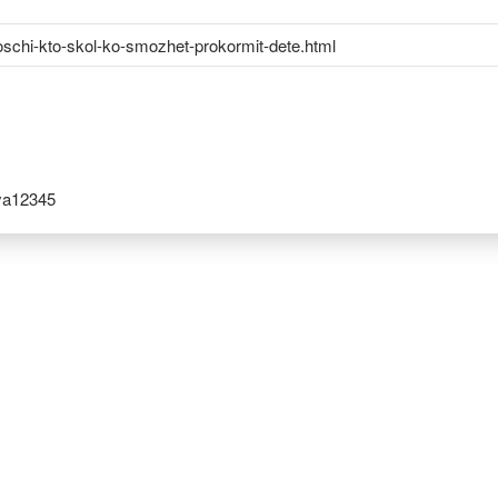
schi-kto-skol-ko-smozhet-prokormit-dete.html
ya12345