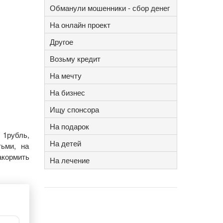
Обманули мошенники - сбор денег
На онлайн проект
Другое
Возьму кредит
На мечту
На бизнес
Ищу спонсора
На подарок
1рубль,
На детей
ьми, на
акормить
На лечение