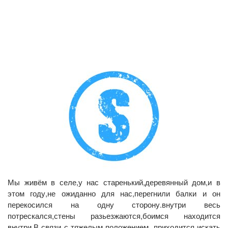
Мы живём в селе,у нас старенький,деревянный дом,и в
этом году,не ожиданно для нас,перегнили балки и он
перекосился на одну сторону.внутри весь
потрескался,стены разьезжаются,боимся находится
внутри.В связи с тяжелым положением ,приходится искать