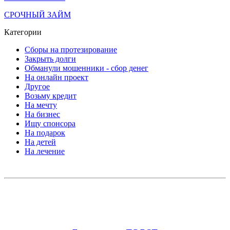
СРОЧНЫЙ ЗАЙМ
Категории
Сборы на протезирование
Закрыть долги
Обманули мошенники - сбор денег
На онлайн проект
Другое
Возьму кредит
На мечту
На бизнес
Ищу спонсора
На подарок
На детей
На лечение