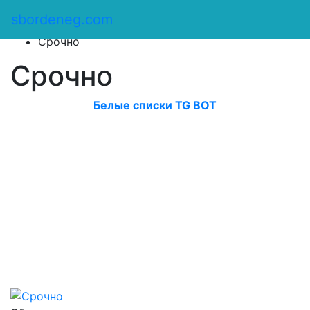
Сбор денег
/
sbordeneg.com
Оказать помощь
/
Срочно
Срочно
Белые списки TG BOT