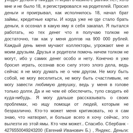
мне и не было 18, я регистрировался на родителей. Просил
деньги и проигрывал, как исполнилось 18, начал брат
займы, кредитные карты. И когда уже не где стало брать
деньги, я осознал в какую яму я себя закапал. Я пытался
работать, но тех денег что я получаю толком не
достаточно, так как у меня долгов на 900 000 рублей.
Каждый день меня мучают коллекторы, угрожают мне и
моим друзьям. Друзья и родители помочь ничем толком не
могут, ибо у самих денег особо и нету. Конечно я уже
бросил играть, осознав всю силу этого злого дела, ведь
сейчас я не могу думать не о чем другом. Не могу быть
собой, не могу веселиться, не могу быть счастливым, не
могу завести любимую девушку, ведь у меня в голове
только долги. Да и не чем её обеспечить, тупо сводить её
куда-нибудь. Я могу дальше рассказывать о своих
проблемах, но ищу помощи от людей, которым не
безразлично. Кто-то может меня критиковать, но я сам
знаю, что натворил, и больше всего я хочу сейчас, это
вылезти из этой ямы. Кто чем может.. Спасибо. Сбербанк -
4276550049243200 (Евгений Иванович Б.) , Яндекс. Деньги: