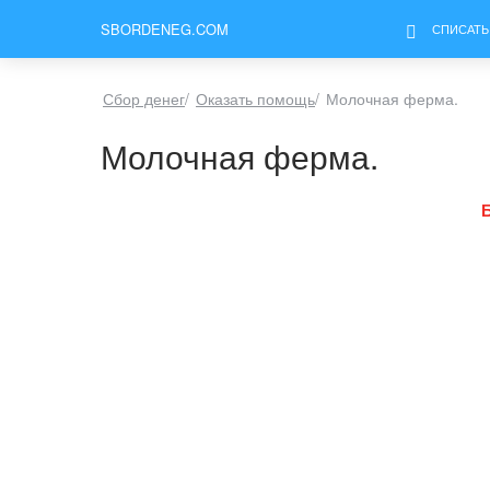
SBORDENEG.COM
СПИСАТЬ
Сбор денег
/
Оказать помощь
/
Молочная ферма.
Молочная ферма.