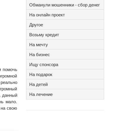
Обманули мошенники - сбор денег
На онлайн проект
Другое
Возьму кредит
На мечту
На бизнес
Ищу спонсора
м помочь
На подарок
огромной
 реально
На детей
огромный
На лечение
а данный
нь мало.
 на свою