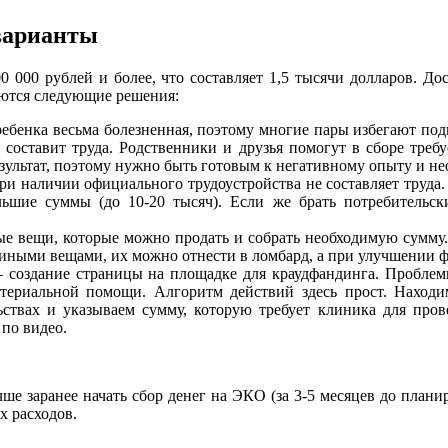
варианты
0 000 рублей и более, что составляет 1,5 тысячи долларов. Дос
еются следующие решения:
 ребенка весьма болезненная, поэтому многие пары избегают п
 составит труда. Родственники и друзья помогут в сборе тре
зультат, поэтому нужно быть готовым к негативному опыту и не
при наличии официального трудоустройства не составляет труда
льшие суммы (до 10-20 тысяч). Если же брать потребительск
ные вещи, которые можно продать и собрать необходимую сумму.
или иными вещами, их можно отнести в ломбард, а при улучшении
создание страницы на площадке для краудфандинга. Проблемы 
материальной помощи. Алгоритм действий здесь прост. Нахо
льствах и указываем сумму, которую требует клиника для про
по видео.
ше заранее начать сбор денег на ЭКО (за 3-5 месяцев до плани
х расходов.