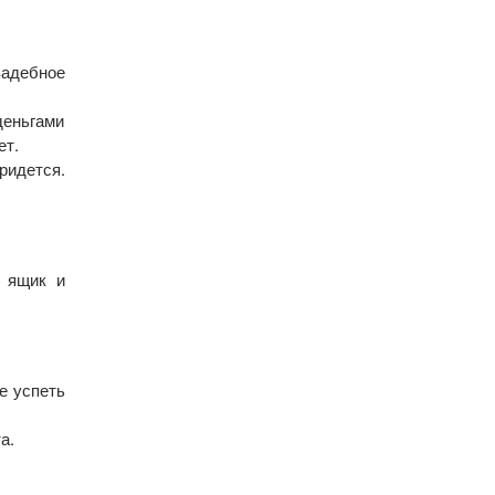
вадебное
деньгами
ет.
ридется.
й ящик и
не успеть
а.