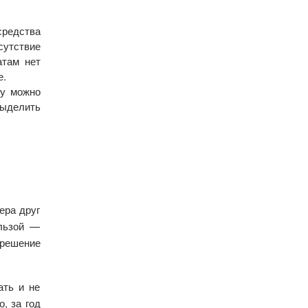
средства
сутствие
атам нет
е.
бу можно
выделить
ера друг
ользой —
 решение
ать и не
, за год