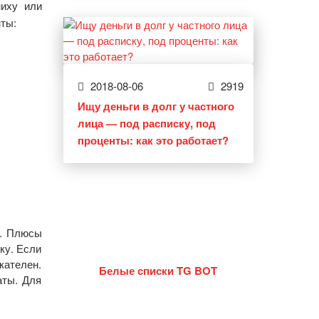
ниху или
нты:
2018-08-06
2919
Ищу деньги в долг у частного
лица — под расписку, под
проценты: как это работает?
е. Плюсы
ку. Если
кателен.
Белые списки TG BOT
аты. Для