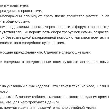
ймы у родителей.
чреждению с процентами.
 молодожены планируют сразу после торжества улететь в с
ить общую сумму.
вном продвижении проекта через соцсети и форумы вопрос с 
тсутствии спешки вероятность сбора требуемой суммы возраста
 при безвозмездной материальной помощи отчитаться все-таки п
 совместного свадебного путешествия.
помощью краудфандинга.
Сделайте следующие шаги:
те сведения в предложенные поля (укажите логии, почтовы
 на указанный e-mail (сделать это стоит в течение часа). Если 
ново.
данными. В личном кабинете кликните по кнопке создания проект
ишите, для чего требуются деньги.
, получите деньги и празднуйте начало семейной жизни.