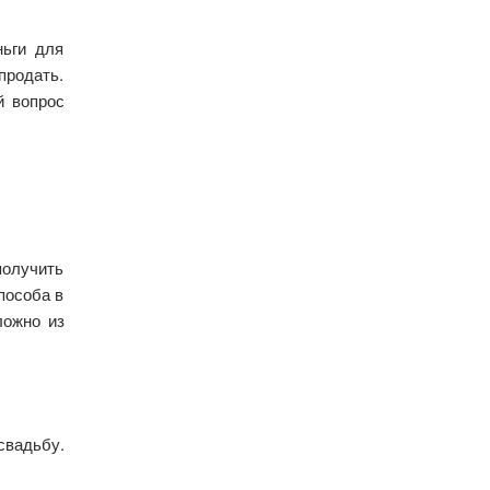
ньги для
продать.
й вопрос
получить
пособа в
ложно из
свадьбу.