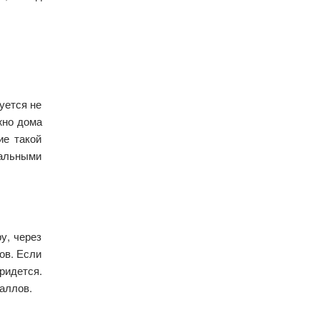
уется не
жно дома
ие такой
альными
у, через
ов. Если
ридется.
аллов.