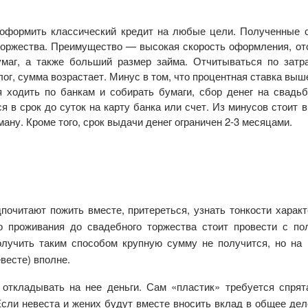
оформить классический кредит на любые цели. Полученные 
торжества. Преимущество — высокая скорость оформления, от
маг, а также больший размер займа. Отчитываться по затр
лог, сумма возрастает. Минус в том, что процентная ставка выш
я ходить по банкам и собирать бумаги, сбор денег на свадь
 в срок до суток на карту банка или счет. Из минусов стоит 
ману. Кроме того, срок выдачи денег ограничен 2-3 месяцами.
почитают пожить вместе, притереться, узнать тонкости характ
о проживания до свадебного торжества стоит провести с п
получить таким способом крупную сумму не получится, но на
весте) вполне.
откладывать на нее деньги. Сам «пластик» требуется спрят
сли невеста и жених будут вместе вносить вклад в общее дело