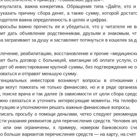
езультата, важна конкретика. Обращения типа «Дайте, кто и
казать причину сбора денег, а также сумму, которой достат
одетеля важна определенность в целях и цифрах.
росьбы важно прочесть ее и убедиться, что у читателя не в
ит дать объявление родственникам, друзьям и знакомым, ч
а затрагивают за душу и заставляют потянуться в кошелек за д
лечение, реабилитацию, восстановление и прочие «медицинск
т быть договор с больницей, квитанции об оплате услуги, с
идет об инвестировании крупной суммы, без подтверждения не о
оваться и отправят меньшую сумму.
тенциальных инвесторов возникнут вопросы в отношении 
и могут помогать не только финансово, но и в ряде организ
, поиске врача и так далее (в зависимости от цели сбора средс
можно связаться и уточнить интересующие моменты. На телеф
ситуацию и уполномочен решать важные финансовые вопросы.
аписать просьбу о помощи деньгами, четко следуют рекоменда
ти указания реквизитов для перечисления средств. Человек ап
 или они ограничены, к примеру, номером банковского сч
 больше вариантов перечисления средств — на карту, на счет