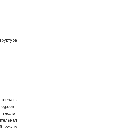
труктура
отвечать
neg.com.
 текста.
ительная
ий можно