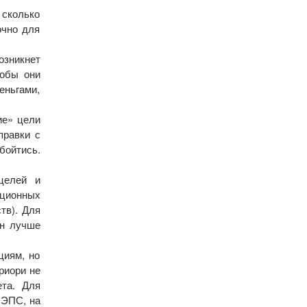
 сколько
очно для
озникнет
тобы они
еньгами,
ие» цели
правки с
бойтись.
целей и
ационных
тв). Для
он лучше
циям, но
риори не
ета. Для
 ЭПС, на