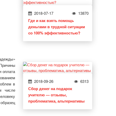
2018-07-17
13870
Где и как взять помощь
деньгами в трудной ситуации
со 100% эффективностью?
адежды»
 Причины
и оплата
зованием
2018-09-26
6313
роблем в
Сбор денег на подарок
м числе
учителю — отзывы,
человеку
проблематика, альтернативы
 образец