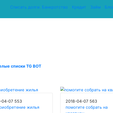
Списать долги. Банкротство
Кредит
Займ
Бло
елые списки TG BOT
-04-07
553
2018-04-07
563
риобретение жилья
помогите собрать на