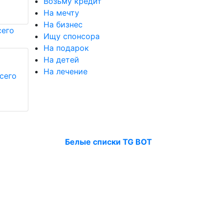
Возьму кредит
На мечту
На бизнес
Ищу спонсора
На подарок
На детей
На лечение
сего
Белые списки TG BOT