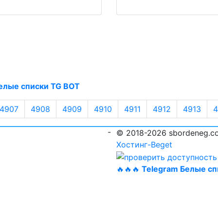
елые списки TG BOT
4907
4908
4909
4910
4911
4912
4913
4
-
© 2018-2026 sbordeneg.c
Хостинг-Beget
🔥🔥🔥
Telegram Белые сп