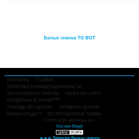
Белые списки TG BOT
-
КОНТАКТЫ
О САЙТЕ
ПОЛИТИКА КОНФИДЕНЦИАЛЬНОСТИ
ВОССТАНОВИТЬ ПАРОЛЬ
ПОИСК ПО САЙТУ
FREE
КРЕДИТНАЯ ИСТОРИЯ
ПОМОЩЬ ПРИ ДОЛГАХ
ПРОВЕРКА ДОЛГОВ
НУЖЕН КРЕДИТ?
БЕСПРОЦЕНТНЫЕ ЗАЙМЫ
© 2018-2026 sbordeneg.com
Хостинг-Beget
🔥🔥🔥
Telegram Белые списки