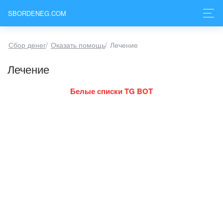
SBORDENEG.COM
Сбор денег
/
Оказать помощь
/
Лечение
Лечение
Белые списки TG BOT