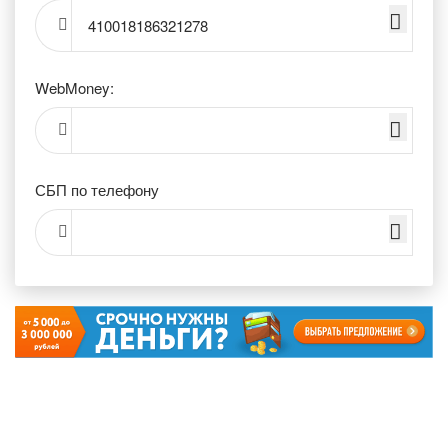
410018186321278
WebMoney:
СБП по телефону