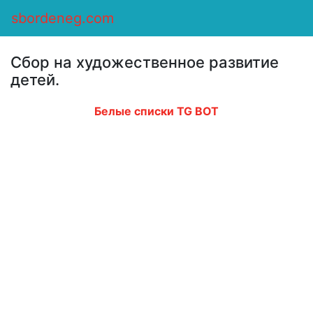
Сбор денег
/
Оказать помощь
/
Сбор на художественное
sbordeneg.com
развитие детей.
Сбор на художественное развитие
детей.
Белые списки TG BOT