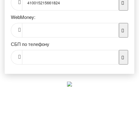
410015215661824
WebMoney:
СБП по телефону