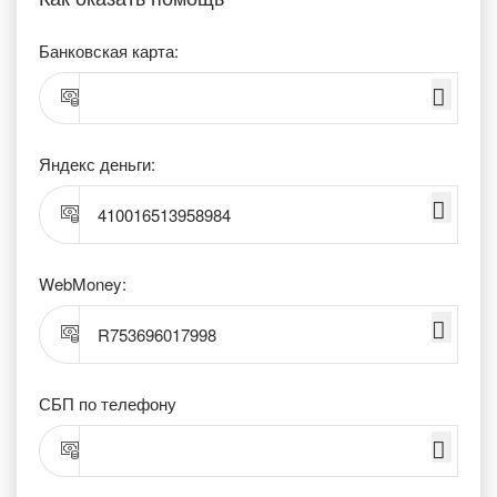
Банковская карта:
Яндекс деньги:
410016513958984
WebMoney:
R753696017998
СБП по телефону