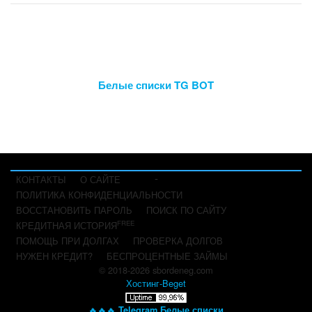
Белые списки TG BOT
-
КОНТАКТЫ
О САЙТЕ
ПОЛИТИКА КОНФИДЕНЦИАЛЬНОСТИ
ВОССТАНОВИТЬ ПАРОЛЬ
ПОИСК ПО САЙТУ
FREE
КРЕДИТНАЯ ИСТОРИЯ
ПОМОЩЬ ПРИ ДОЛГАХ
ПРОВЕРКА ДОЛГОВ
НУЖЕН КРЕДИТ?
БЕСПРОЦЕНТНЫЕ ЗАЙМЫ
© 2018-2026 sbordeneg.com
Хостинг-Beget
🔥🔥🔥
Telegram Белые списки