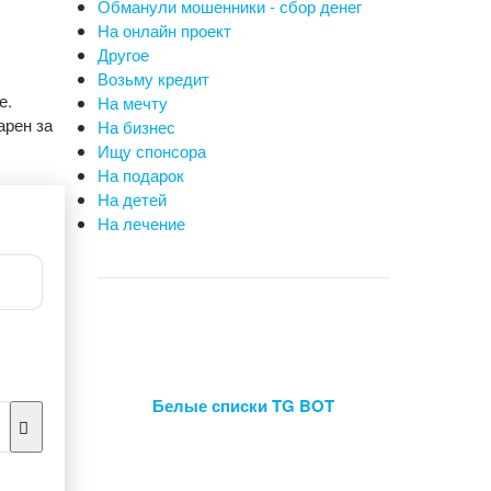
Обманули мошенники - сбор денег
На онлайн проект
Другое
Возьму кредит
е.
На мечту
арен за
На бизнес
Ищу спонсора
На подарок
На детей
На лечение
Белые списки TG BOT