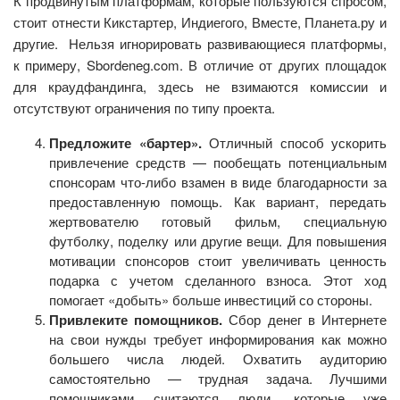
К продвинутым платформам, которые пользуются спросом,
стоит отнести Кикстартер, Индиегого, Вместе, Планета.ру и
другие. Нельзя игнорировать развивающиеся платформы,
к примеру, Sbordeneg.com. В отличие от других площадок
для краудфандинга, здесь не взимаются комиссии и
отсутствуют ограничения по типу проекта.
Предложите «бартер».
Отличный способ ускорить
привлечение средств — пообещать потенциальным
спонсорам что-либо взамен в виде благодарности за
предоставленную помощь. Как вариант, передать
жертвователю готовый фильм, специальную
футболку, поделку или другие вещи. Для повышения
мотивации спонсоров стоит увеличивать ценность
подарка с учетом сделанного взноса. Этот ход
помогает «добыть» больше инвестиций со стороны.
Привлеките помощников.
Сбор денег в Интернете
на свои нужды требует информирования как можно
большего числа людей. Охватить аудиторию
самостоятельно — трудная задача. Лучшими
помощниками считаются люди, которые уже